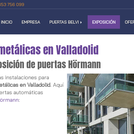
653 756 099
INICIO
EMPRESA
PUERTAS BELVI
EXPOSICIÓN
OFE
metálicas en Valladolid
osición de puertas Hörmann
 instalaciones para
tálicas en Valladolid
. Aquí
uertas automáticas
örmann
: