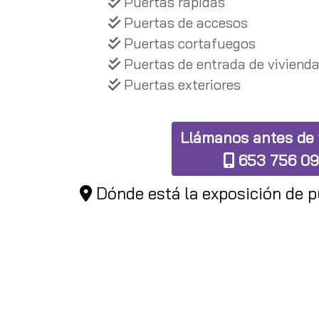
Puertas rápidas
Puertas de accesos
Puertas cortafuegos
Puertas de entrada de viviend
Puertas exteriores
Llámanos antes de 
653 756 0
Dónde está la exposición de p