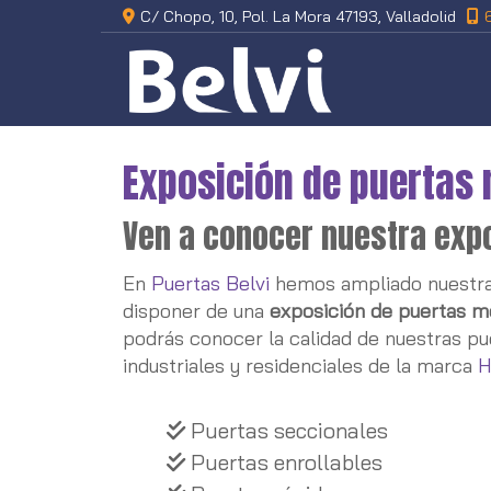
C/ Chopo, 10, Pol. La Mora
47193,
Valladolid
Exposición de puertas 
Ven a conocer nuestra exp
En
Puertas Belvi
hemos ampliado nuestras
disponer de una
exposición de puertas me
podrás conocer la calidad de nuestras p
industriales y residenciales de la marca
H
Puertas seccionales
Puertas enrollables