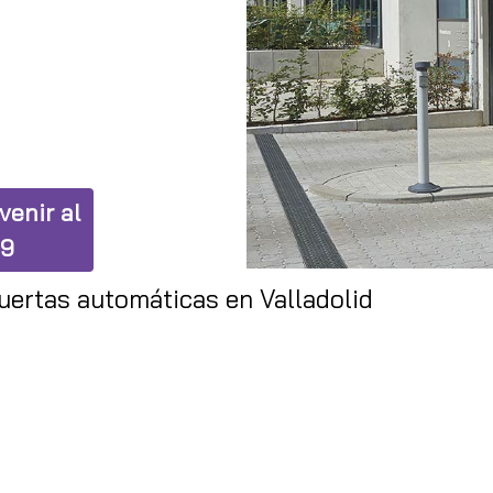
a
venir al
99
uertas automáticas en Valladolid